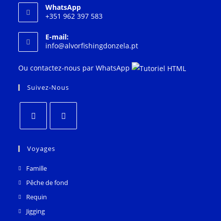
WhatsApp
+351 962 397 583
E-mail:
S'ouvre
info@alvorfishingdonzela.pt
dans
votre
Ou contactez-nous par WhatsApp
application
Suivez-Nous
S'ouvre
S'ouvre
dans
dans
Voyages
un
un
Famille
nouvel
nouvel
Pêche de fond
onglet
onglet
Requin
Jigging