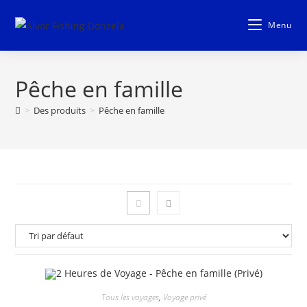
Aller
au
Menu
contenu
Pêche en famille
>
Des produits
>
Pêche en famille
Tous les voyages
,
Voyage privé