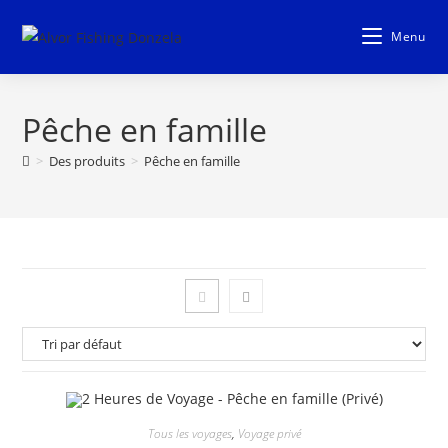
Aller
au
Menu
contenu
Pêche en famille
>
Des produits
>
Pêche en famille
Tous les voyages
,
Voyage privé