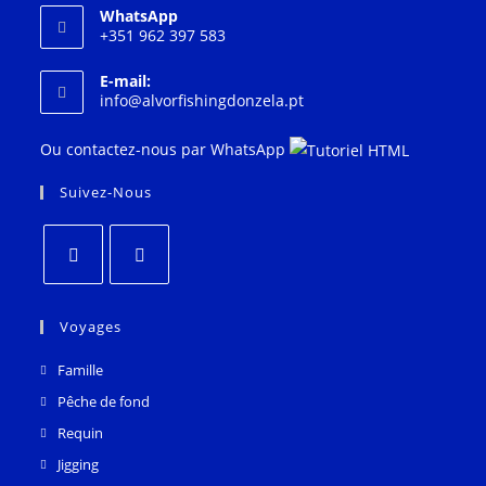
WhatsApp
+351 962 397 583
E-mail:
S'ouvre
info@alvorfishingdonzela.pt
dans
votre
Ou contactez-nous par WhatsApp
application
Suivez-Nous
S'ouvre
S'ouvre
dans
dans
Voyages
un
un
Famille
nouvel
nouvel
Pêche de fond
onglet
onglet
Requin
Jigging