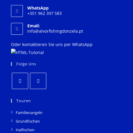
WhatsApp
+351 962 397 583
Email:
Öffnet
info@alvorfishingdonzela.pt
in
Ihrer
Oder kontaktieren Sie uns per WhatsApp
Anwendung
Folge Uns
Öffnet
Öffnet
in
in
Touren
einem
einem
Familienangeln
neuen
neuen
Grundfischen
Tab
Tab
Haifischen