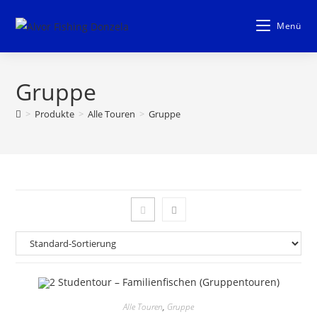
Zum
Inhalt
Menü
springen
Gruppe
>
Produkte
>
Alle Touren
>
Gruppe
Alle Touren
,
Gruppe