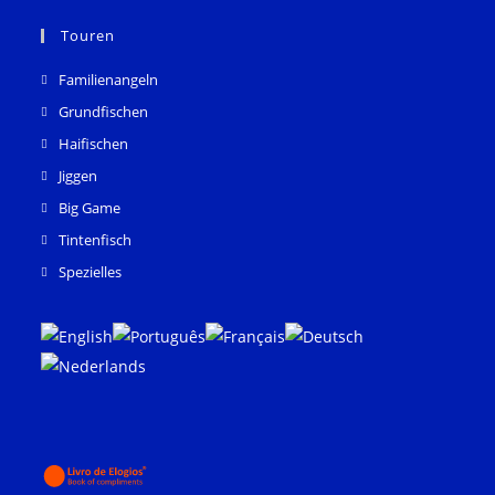
Öffnet
Öffnet
in
in
Touren
einem
einem
Familienangeln
neuen
neuen
Grundfischen
Tab
Tab
Haifischen
Jiggen
Big Game
Tintenfisch
Spezielles