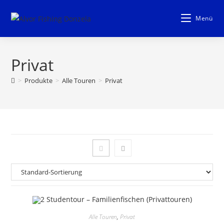
Zum
Inhalt
Menü
springen
Privat
>
Produkte
>
Alle Touren
>
Privat
Alle Touren
,
Privat