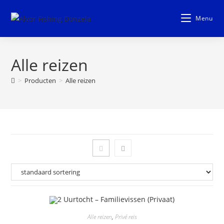
Doorgaan
naar
Menu
artikel
Alle reizen
>
Producten
>
Alle reizen
Alle reizen
,
Privé reis