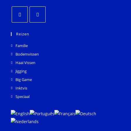
Opent
Opent
in
in
Reizen
een
een
Familie
nieuw
nieuw
Bodemvissen
tabblad
tabblad
Haai Vissen
Jigging
Big Game
Inktvis
Speciaal