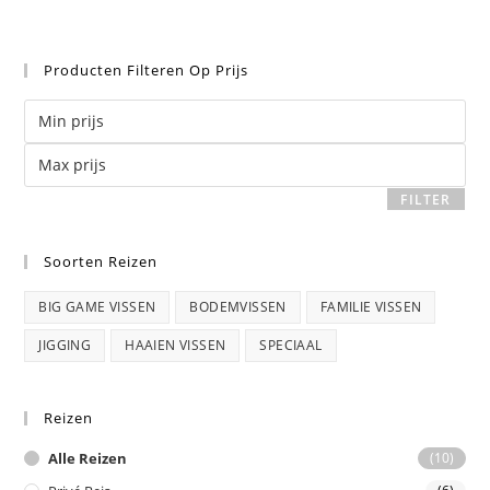
Producten Filteren Op Prijs
Min
prijs
Max
prijs
FILTER
Soorten Reizen
BIG GAME VISSEN
BODEMVISSEN
FAMILIE VISSEN
JIGGING
HAAIEN VISSEN
SPECIAAL
Reizen
Alle Reizen
(10)