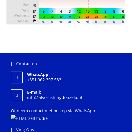
Contacten
WhatsApp
+351 962 397 583
E-mail:
Wordt
info@alvorfishingdonzela.pt
geopend
in
Of neem contact met ons op via WhatsApp
uw
toepassing
Volg Ons